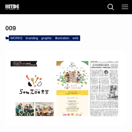
009
WORKS
branding
graphic
illustration
web