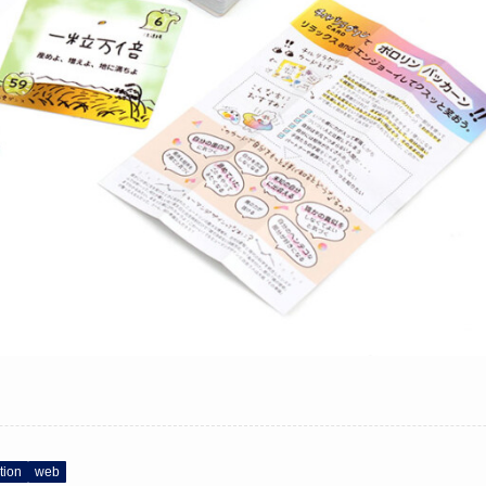
ation
web