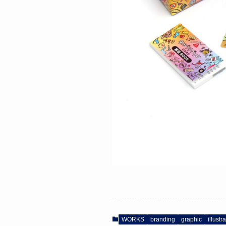
WORKS
branding
graphic
illustr